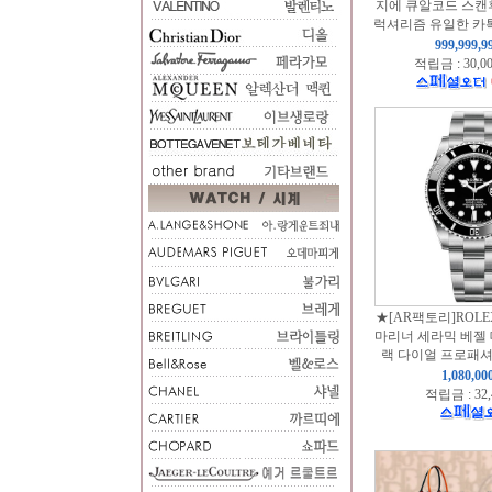
지에 큐알코드 스캔
럭셔리즘 유일한 카톡
999,999,
적립금 : 30,0
★[AR팩토리]ROL
마리너 세라믹 베젤 
랙 다이얼 프로패셔
1,080,0
적립금 : 32