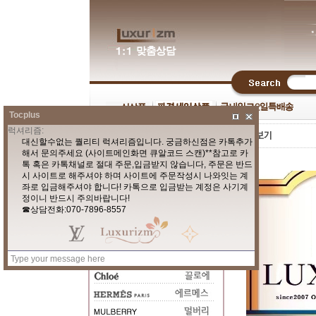
Tocplus