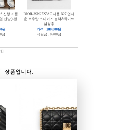
026 신형 커플
DIOR-3SN272ZAC 디올 B27 업타
얼 신발(4컬
운 로우탑 스니커즈 블랙&화이트
남성용
00원
가격 : 280,000원
00점
적립금 : 8,400점
개]