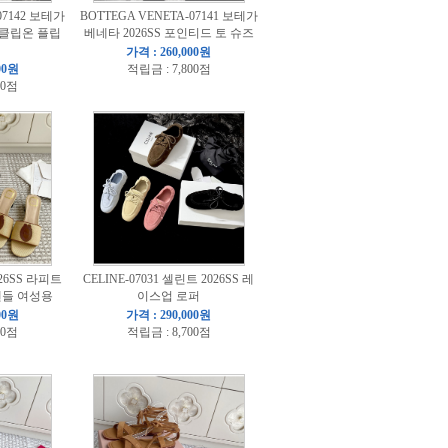
07142 보테가
BOTTEGA VENETA-07141 보테가
위 클립온 플립
베네타 2026SS 포인티드 토 슈즈
가격 : 260,000원
00원
적립금 : 7,800점
00점
026SS 라피트
CELINE-07031 셀린트 2026SS 레
샌들 여성용
이스업 로퍼
00원
가격 : 290,000원
00점
적립금 : 8,700점