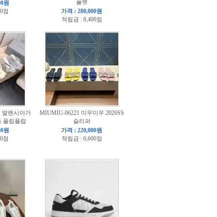
플랫
00원
00점
가격 : 280,000원
적립금 : 8,400점
31 발렌시아가
MIUMIU-06221 미우미우 2026SS
샌들 플립플랍
슬리퍼
00원
가격 : 220,000원
00점
적립금 : 6,600점