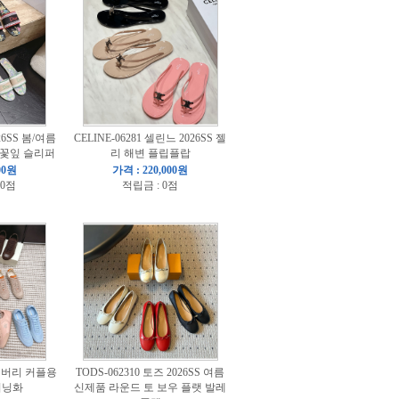
026SS 봄/여름
CELINE-06281 셀린느 2026SS 젤
 꽃잎 슬리퍼
리 해변 플립플랍
00원
가격 : 220,000원
00점
적립금 : 0점
 버버리 커플용
TODS-062310 토즈 2026SS 여름
이닝화
신제품 라운드 토 보우 플랫 발레