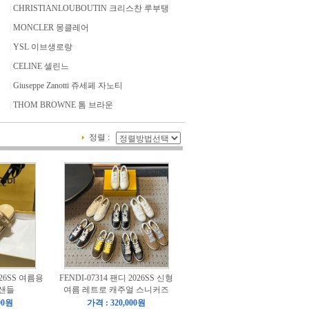
|
CHRISTIANLOUBOUTIN 크리스찬 루부탱
|
MONCLER 몽클레어
|
YSL 이브생로랑
|
CELINE 셀린느
|
Giuseppe Zanotti 쥬세페 자노티
|
THOM BROWNE 톰 브라운
정렬 :
026SS 여름용
FENDI-07314 팬디 2026SS 신형
 샌들
여름 레트로 캐주얼 스니커즈
00원
가격 : 320,000원