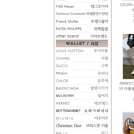
CELINE
JIMMYC
SS 여름