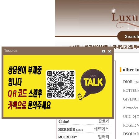
Tocplus
other
|
DIOR 
|
BOTTEG
|
GIVENC
|
Alexand
|
UGG 어
|
ROGER 
|
DSQUA