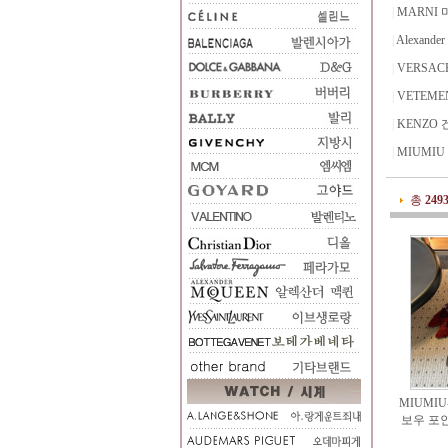
|
MARNI
|
Alexand
|
VERSA
|
VETEME
|
KENZO 
|
MIUMI
총
249
MIUMIU
보우 포인