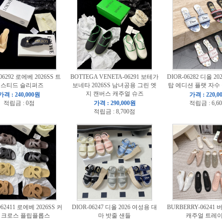
06292 로에베 2026SS 트
BOTTEGA VENETA-06291 보테가
DIOR-06282 디올 2
스티드 슬리퍼즈
보네타 2026SS 남녀공용 그린 엣
탑 에디션 플랫 자수
지 캔버스 캐주얼 슈즈
가격 : 240,000원
가격 : 220,0
적립금 : 0점
가격 : 290,000원
적립금 : 6,6
적립금 : 8,700점
62411 로에베 2026SS 커
DIOR-06247 디올 2026 여성용 대
BURBERRY-06241
 크로스 플립플롭스
마 밧줄 샌들
캐주얼 트레