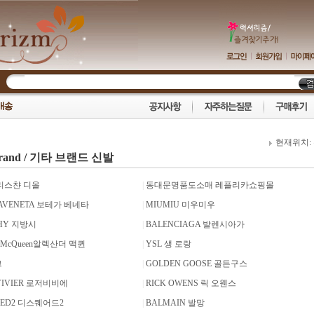
현재위치:
 brand / 기타 브랜드 신발
크리스챤 디올
|
동대문명품도소매 레플리카쇼핑몰
AVENETA 보테가 베네타
|
MIUMIU 미우미우
HY 지방시
|
BALENCIAGA 발렌시아가
er McQueen알렉산더 맥퀸
|
YSL 생 로랑
그
|
GOLDEN GOOSE 골든구스
VIVIER 로저비비에
|
RICK OWENS 릭 오웬스
RED2 디스퀘어드2
|
BALMAIN 발망