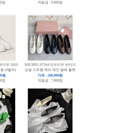
00점
적립금 : 9,600점
미우미우 26SS
MIUMIU-07164 미우미우 빈티지
 (4컬러)
싱글 스트랩 메리 제인 발레 플랫
00원
가격 : 260,000원
00점
적립금 : 7,800점