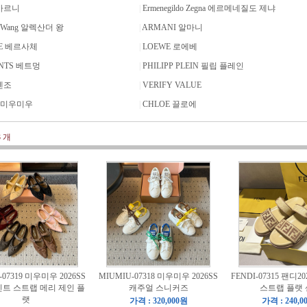
 마르니
|
Ermenegildo Zegna 에르메네질도 제냐
er Wang 알렉산더 왕
|
ARMANI 알마니
CE 베르사체
|
LOEWE 로에베
NTS 베트멍
|
PHILIPP PLEIN 필립 플레인
겐조
|
VERIFY VALUE
U 미우미우
|
CHLOE 끌로에
3
개
-07319 미우미우 2026SS
MIUMIU-07318 미우미우 2026SS
FENDI-07315 팬디2
트 스트랩 메리 제인 플
캐주얼 스니커즈
스트랩 플랫
랫
가격 : 320,000원
가격 : 240,0