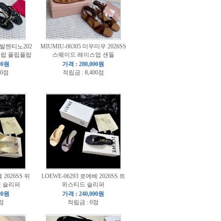
0 발렌티노202
MIUMIU-06305 미우미우 2026SS
플랍 플립플랍
스웨이드 레이스업 샌들
00원
가격 : 280,000원
00점
적립금 : 8,400점
 2026SS 뒤
LOEWE-06293 로에베 2026SS 트
랫 슬리퍼
위스티드 슬리퍼
00원
가격 : 240,000원
점
적립금 : 0점