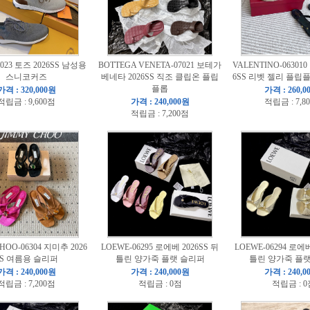
7023 토즈 2026SS 남성용
BOTTEGA VENETA-07021 보테가
VALENTINO-06301
스니코커즈
베네타 2026SS 직조 클립온 플립
6SS 리벳 젤리 플립
플롭
가격 : 320,000원
가격 : 260,0
적립금 : 9,600점
가격 : 240,000원
적립금 : 7,8
적립금 : 7,200점
HOO-06304 지미추 2026
LOEWE-06295 로에베 2026SS 뒤
LOEWE-06294 로에베
SS 여름용 슬리퍼
틀린 양가죽 플랫 슬리퍼
틀린 양가죽 플
가격 : 240,000원
가격 : 240,000원
가격 : 240,0
적립금 : 7,200점
적립금 : 0점
적립금 : 0