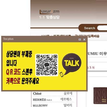
Tocplus
MIUMIU 미
총
5
개