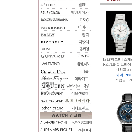
[BLF팩토리][스페
REITLING-브라이틀
시리즈 B3
가격 : 980
적립금 : 29