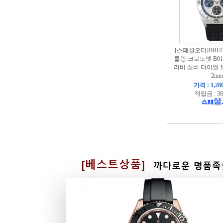
[스페셜오더]BREI
틀링 크로노맷 B0
러버 실버 다이얼 
2mm
가격 : 1,28
적립금 : 38