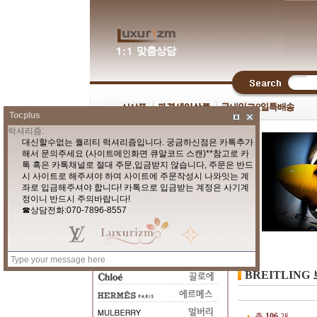
Tocplus
BREITLIN
총
106
개