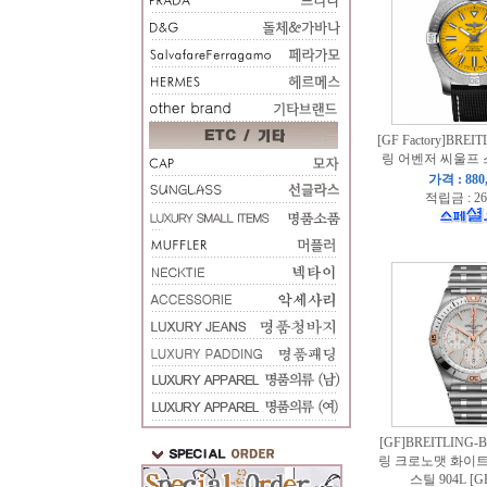
[GF Factory]BR
링 어벤저 씨울프 
가격 : 880
적립금 : 26
[GF]BREITLING
링 크로노맷 화이
스틸 904L [GF 