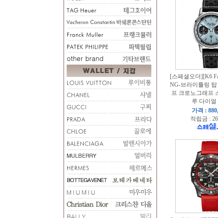
[스페셜오더][K6 Fac
NG-브라이틀링 탑
프 크로노그래프 
루 다이얼 
가격 : 880
적립금 : 26