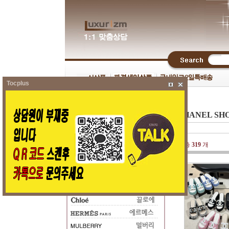
Tocplus
CHANEL SH
총
319
개