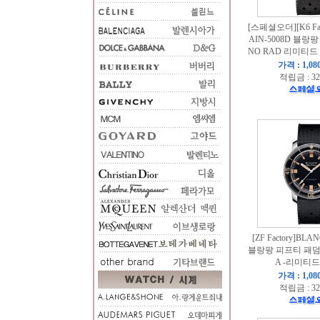
[스페셜오더][K6 Fac
AIN-5008D 블
NO RAD 리미티드 
가격 : 1,08
적립금 : 32
[ZF Factory]BLA
블랑팡 피프티 패덤
A -리미티
가격 : 1,08
적립금 : 32