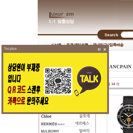
Tocplus
BLANCPAI
총
14
개