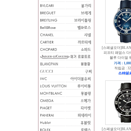
[스페셜오더]BLAN
피프티 패덤스 다
블루 다이얼 워
가격 : 1,08
적립금 : 32
[스페셜오더]BLAN