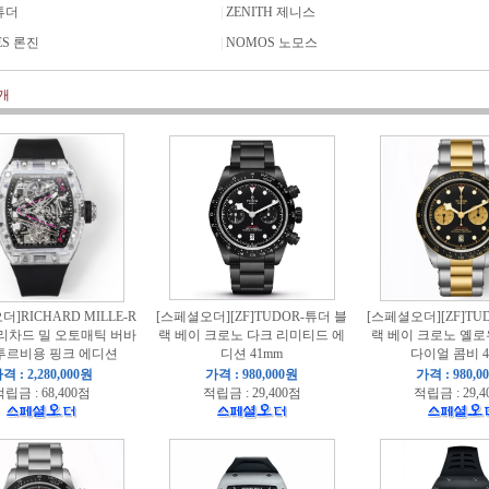
튜더
|
ZENITH 제니스
ES 론진
|
NOMOS 노모스
개
]RICHARD MILLE-R
[스페셜오더][ZF]TUDOR-튜더 블
[스페셜오더][ZF]TU
02 리차드 밀 오토매틱 버바
랙 베이 크로노 다크 리미티드 에
랙 베이 크로노 옐
투르비용 핑크 에디션
디션 41mm
다이얼 콤비 4
격 : 2,280,000원
가격 : 980,000원
가격 : 980,0
립금 : 68,400점
적립금 : 29,400점
적립금 : 29,4