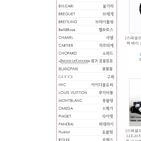
[스페셜오더
랙 베이
적
[스페셜오더
LLE-리차