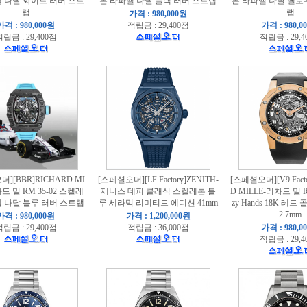
 나달 화이트 러버 스트
톤 라파엘 나달 블랙 러버 스트랩
톤 라파엘 나달 옐로
랩
랩
가격 : 980,000원
가격 : 980,000원
적립금 : 29,400점
가격 : 980,0
립금 : 29,400점
적립금 : 29,4
][BBR]RICHARD MI
[스페셜오더][LF Factory]ZENITH-
[스페셜오더][V9 Fact
드 밀 RM 35-02 스켈레
제니스 데피 클래식 스켈레톤 블
D MILLE-리차드 밀 RM
 나달 블루 러버 스트랩
루 세라믹 리미티드 에디션 41mm
zy Hands 18K 레드
2.7mm
가격 : 980,000원
가격 : 1,200,000원
립금 : 29,400점
적립금 : 36,000점
가격 : 980,0
적립금 : 29,4