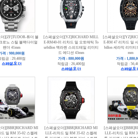
][ZF]TUDOR-튜더 블
[스페셜오더][YZ]RICHARD MILL
[스페셜오더][YZ]RIC
 크로노 스틸 블랙다이얼
E-RM40-01 리차드 밀 오토매틱 To
E-RM 47 리차드 밀 
팬더 41mm
urbillon 맥라렌 스피드테일 리미티
billon 세라믹 리미티
드 에디션 43mm
mm
가격 : 980,000원
립금 : 29,400점
가격 : 880,000원
가격 : 1,880,
적립금 : 26,400점
적립금 : 56,4
][BBR]RICHARD MI
[스페셜오더][BBR]RICHARD MI
[스페셜오더][BBR]RI
드 밀 RM 35-02 스켈레
LLE-리차드 밀 RM 35-02 스켈레
LLE-리차드 밀 RM 3