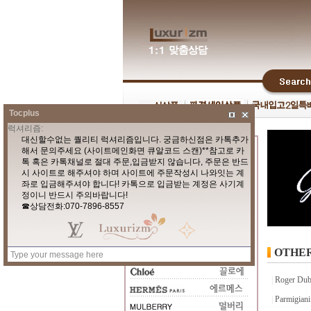
Tocplus
OTHE
|
Roger D
|
Parmigi