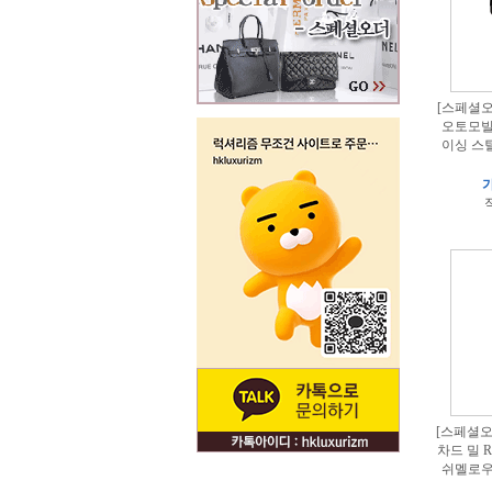
[스페셜오
오토모빌
이싱 스
가
적
[스페셜오더
차드 밀 RM
쉬멜로우