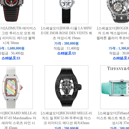
더]AZIMUTH-애지머스
[스페셜오더]DIOR-디올 LA MINI
[스페셜오더]ROGER 
 그란 투리스모 모토 레
D DE DIOR ROSE DES VENTS 쿼
저 드뷔 엑스칼리버
틸 리미티드 에디션 블랙
츠 여성시계 19mm
켈레톤 플라이 투르비옹
시계 50mm
m
가격 : 380,000원
격 : 1,680,000원
적립금 : 11,400점
가격 : 1,300,
립금 : 50,400점
적립금 : 39,0
]RICHARD MILLE-리
[스페셜오더]RICHARD MILLE-리
[스페셜오더]Tiffan
 07-03 Marshmallow 마
차드 밀 RM 52-06 뚜루비옹 마스
이스트 웨스트 쿼츠 스
 세라믹 스위츠 라인 시
크 리미티드 에디션 워치43mm
성시계 37
계 45mm
가격 : 700,000원
가격 : 580,0