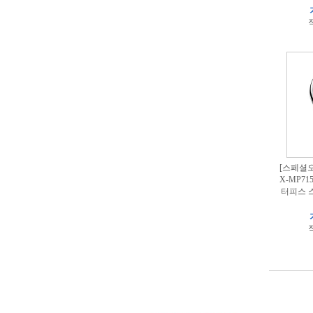
적
[스페셜오
X-MP7
터피스 
적