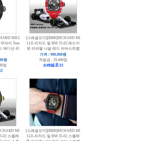
HARD MILL
[스페셜오더][BBR]RICHARD MI
사무라이 Tour
LLE-리차드 밀 RM 35-02 레드카
드 에디션 43
본 라파엘 나달 레드 러버스트랩
가격 : 980,000원
000원
적립금 : 29,400점
00점
CHARD MI
[스페셜오더][BBR]RICHARD MI
5-02 스켈레
LLE-리차드 밀 RM 35-02 스켈레