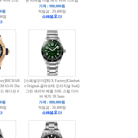
우 러버 스트
톤 라파엘 나달 레드 러버 스트랩
가격 : 980,000원
00원
적립금 : 29,400점
00점
ory]RICHAR
[스페셜오더][RLX Factory]Glashutt
 63-01 Diz
e Original-글라슈테 오리지널 SeaQ
 골드 에디션 4
그린 세라믹 베젤 316L 스틸 다이
버 워치 39.5mm
00원
가격 : 880,000원
00점
적립금 : 26,400점