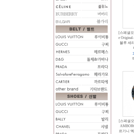
[스페셜오더][
e Origi
블루 세라
적
[스페셜오더
AMBOR
르기니 