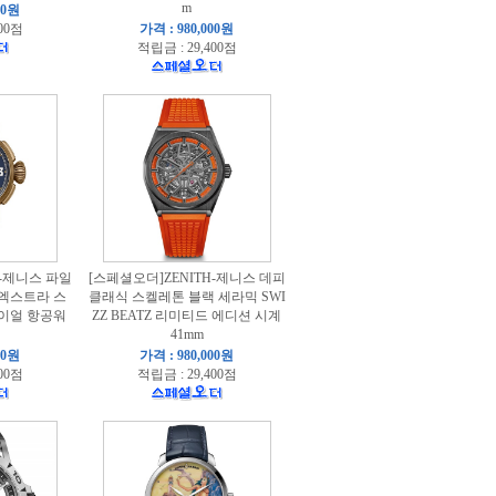
m
00원
00점
가격 : 980,000원
적립금 : 29,400점
H-제니스 파일
[스페셜오더]ZENITH-제니스 데피
 엑스트라 스
클래식 스켈레톤 블랙 세라믹 SWI
다이얼 항공워
ZZ BEATZ 리미티드 에디션 시계
41mm
00원
가격 : 980,000원
00점
적립금 : 29,400점