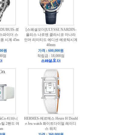
DUBUIS-로
[스페셜오더]ULYSSE NARDIN-
 스파이더 스
율리스 나르덴 클라시코 마나라
 시계 45m
인어 리미티드 에디션 에로틱시계
40mm
000원
가격 : 600,000원
00점
적립금 : 18,000점
y&Co-티파니
HERMES-에르메스 Heure H Doubl
틸 2핸드 여
e Jeu watch 화이트다이얼 레이디
mm
스 워치
00원
가격 : 360,000원