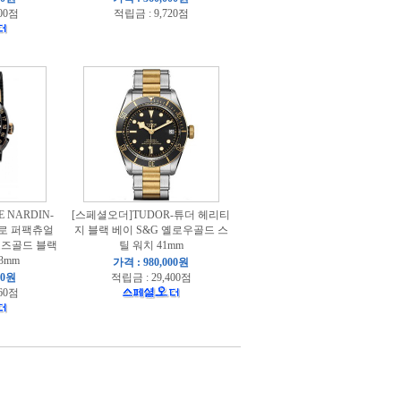
00점
적립금 : 9,720점
 NARDIN-
[스페셜오더]TUDOR-튜더 헤리티
토로 퍼팩츄얼
지 블랙 베이 S&G 옐로우골드 스
로즈골드 블랙
틸 워치 41mm
3mm
가격 : 980,000원
00원
적립금 : 29,400점
60점