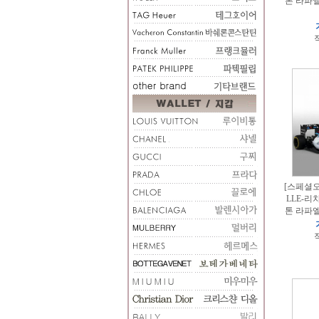
톤 라파엘
적
[스페셜오더
LLE-리차
톤 라파엘
적