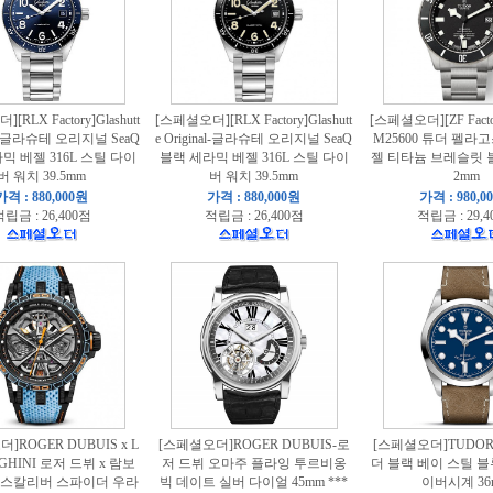
RLX Factory]Glashutt
[스페셜오더][RLX Factory]Glashutt
[스페셜오더][ZF Facto
nal-글라슈테 오리지널 SeaQ
e Original-글라슈테 오리지널 SeaQ
M25600 튜더 펠라
믹 베젤 316L 스틸 다이
블랙 세라믹 베젤 316L 스틸 다이
젤 티타늄 브레슬릿 
버 워치 39.5mm
버 워치 39.5mm
2mm
가격 : 880,000원
가격 : 880,000원
가격 : 980,0
립금 : 26,400점
적립금 : 26,400점
적립금 : 29,4
]ROGER DUBUIS x L
[스페셜오더]ROGER DUBUIS-로
[스페셜오더]TUDOR-
GHINI 로저 드뷔 x 람보
저 드뷔 오마주 플라잉 투르비옹
더 블랙 베이 스틸 블
엑스칼리버 스파이더 우라
빅 데이트 실버 다이얼 45mm ***
이버시계 36