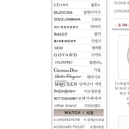
|
TUDOR 
|
LONGIN
총
104
[스페셜오더
M 38-
왓슨 
가
적