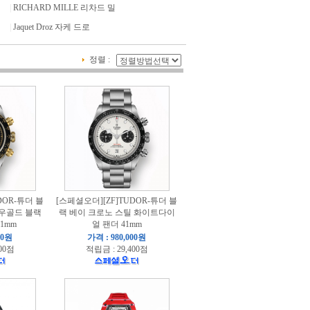
|
RICHARD MILLE 리차드 밀
|
Jaquet Droz 자케 드로
정렬 :
DOR-튜더 블
[스페셜오더][ZF]TUDOR-튜더 블
로우골드 블랙
랙 베이 크로노 스틸 화이트다이
1mm
얼 팬더 41mm
00원
가격 : 980,000원
00점
적립금 : 29,400점