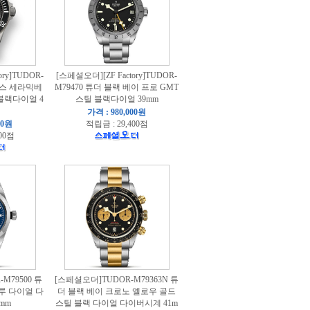
ry]TUDOR-
[스페셜오더][ZF Factory]TUDOR-
고스 세라믹베
M79470 튜더 블랙 베이 프로 GMT
블랙다이얼 4
스틸 블랙다이얼 39mm
가격 : 980,000원
00원
적립금 : 29,400점
00점
M79500 튜
[스페셜오더]TUDOR-M79363N 튜
루 다이얼 다
더 블랙 베이 크로노 옐로우 골드
mm
스틸 블랙 다이얼 다이버시계 41m