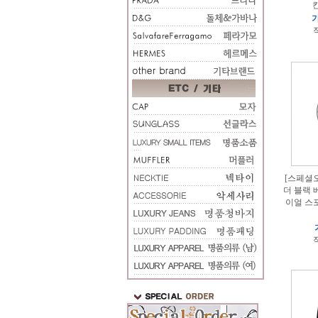
칸
가
적
[스페셜오
더 블랙 
이얼 스포
적