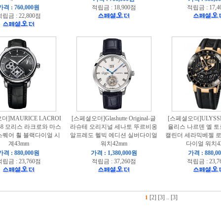
가격 : 760,000원
적립금 : 18,900점
적립금 : 17,4
립금 : 22,800점
더]MAURICE LACROI
[스페셜오더]Glashutte Original-글
[스페셜오더]ULYSSE
158 모리스 라크로와 마스
라슈테 오리지널 세나토 뚜르비옹
율리스 나르덴 엘 
스퀘어 훨 블랙다이얼 시
알프레도 헬빅 에디션 실버다이얼
캘린더 세라믹베젤 
계43mm
워치42mm
다이얼 워치4
가격 : 880,000원
가격 : 1,380,000원
가격 : 880,0
립금 : 23,760점
적립금 : 37,260점
적립금 : 23,7
[2]
[3]
..
[3]
1