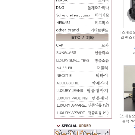
[스페셜오더
넬 램스킨
적
[스페셜오더
블랙 26