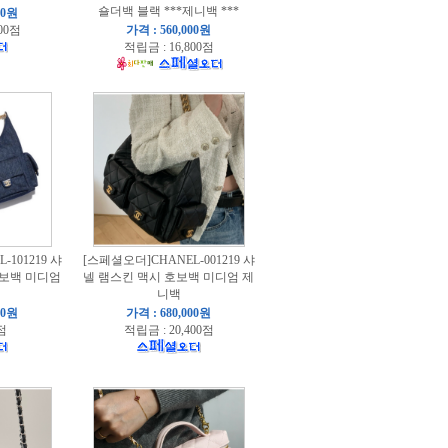
숄더백 블랙 ***제니백 ***
00원
00점
가격 : 560,000원
적립금 : 16,800점
101219 샤
[스페셜오더]CHANEL-001219 샤
호보백 미디엄
넬 램스킨 맥시 호보백 미디엄 제
니백
00원
가격 : 680,000원
점
적립금 : 20,400점