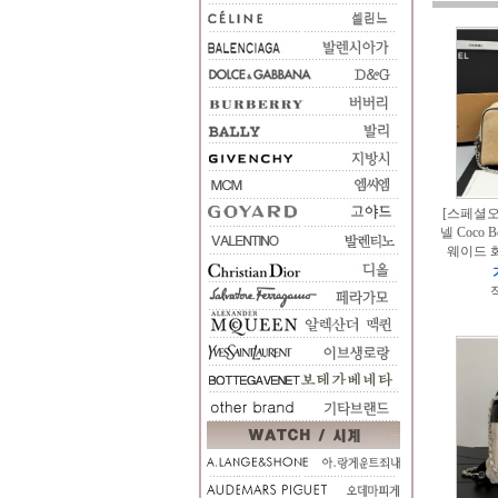
[스페셜오더
넬 Coco 
웨이드 
적