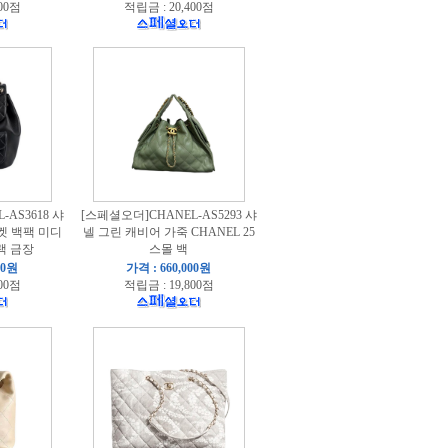
00점
적립금 : 20,400점
AS3618 샤
[스페셜오더]CHANEL-AS5293 샤
켓 백팩 미디
넬 그린 캐비어 가죽 CHANEL 25
랙 금장
스몰 백
00원
가격 : 660,000원
00점
적립금 : 19,800점