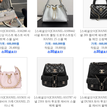
]CHANEL- AS6288 샤
[스페셜오더]CHANEL-AS99442
[스페셜오더]CHANEL-
6 신상 이스트 웨스트 바게
샤넬 화이트 퀄팅 드로우스트링 C
넬 26S 켈리백 쉐브론
트백 스몰 실버
HANEL 25 스몰 백
들 체인 쇼핑백
가격 : 680,000원
가격 : 660,000원
가격 : 660,0
립금 : 20,400점
적립금 : 19,800점
적립금 : 19,8
]CHANEL-AS5631 샤
[스페셜오더]CHANEL-AS3787 샤
[스페셜오더]CHANEL-
캐비어 가죽 CHANEL 25
넬 23SS 듀마 투포켓 캐비어 스몰
넬 DUMA 듀마 투포
미니 백
백팩 블랙
움 캐비어 블랙