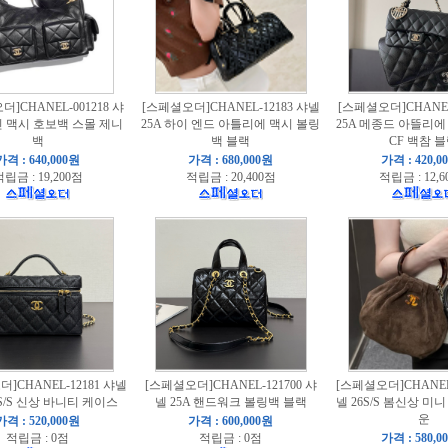
]CHANEL-001218 샤
[스페셜오더]CHANEL-12183 샤넬
[스페셜오더]CHANEL
 맥시 호보백 스몰 제니
25A 하이 엔드 아틀리에 맥시 볼링
25A 메종드 아뜰리에
백
백 블랙
CF 백참 
가격 : 640,000원
가격 : 680,000원
가격 : 420,0
립금 : 19,200점
적립금 : 20,400점
적립금 : 12,6
]CHANEL-12181 샤넬
[스페셜오더]CHANEL-121700 샤
[스페셜오더]CHANEL-
S/S 신상 바니티 케이스
넬 25A 핸드워크 볼링백 블랙
넬 26S/S 봄신상 미
운
가격 : 520,000원
가격 : 600,000원
적립금 : 0점
적립금 : 0점
가격 : 580,0