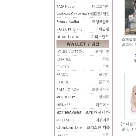
[스페셜오더
넬 202
적
[스페셜오더
넬 핑크 