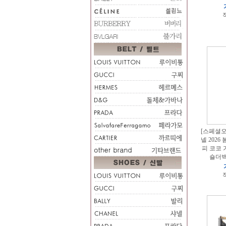
적
[스페셜오더
넬 2026
피 코코 
숄더백
적