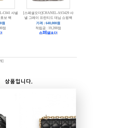
-C041 샤넬
[스페셜오더]CHANEL-AS5429 샤
 호보 백
넬 그레이 프린티드 데님 쇼핑백
00원
가격 : 640,000원
00점
적립금 : 19,200점
개]