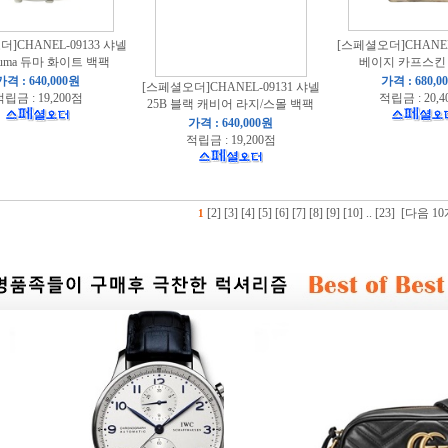
]CHANEL-09133 샤넬
[스페셜오더]CHANEL
Duma 듀마 화이트 백팩
베이지 카프스킨
가격 : 640,000원
가격 : 680,0
[스페셜오더]CHANEL-09131 샤넬
립금 : 19,200점
적립금 : 20,4
25B 블랙 캐비어 라지/스몰 백팩
가격 : 640,000원
적립금 : 19,200점
[2]
[3]
[4]
[5]
[6]
[7]
[8]
[9]
[10]
..
[23]
[다음 10
1