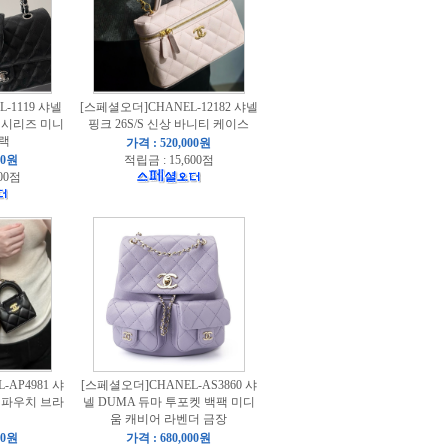
-1119 샤넬
[스페셜오더]CHANEL-12182 샤넬
 시리즈 미니
핑크 26S/S 신상 바니티 케이스
블랙
가격 : 520,000원
00원
적립금 : 15,600점
00점
AP4981 샤
[스페셜오더]CHANEL-AS3860 샤
니 파우치 브라
넬 DUMA 듀마 투포켓 백팩 미디
움 캐비어 라벤더 금장
00원
가격 : 680,000원