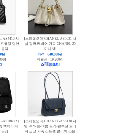
AS4416 샤
[스페셜오더]CHANEL-AS5631 샤
 V 퀼팅 탑핸
넬 핑크 캐비어 가죽 CHANEL 25
 블랙
미니 백
00원
가격 : 640,000원
00점
적립금 : 19,200점
AS3860 샤
[스페셜오더]CHANEL-AS6130 샤
켓 백팩 미디
넬 2026 봄-여름 프리-컬렉션 프레
 금장
피 코코 가죽 스트랩 클러치 스몰