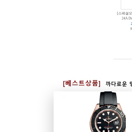
[스페셜오더
24A 
적