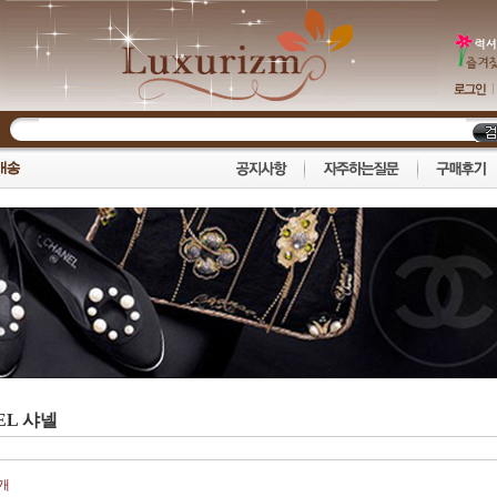
EL 샤넬
개