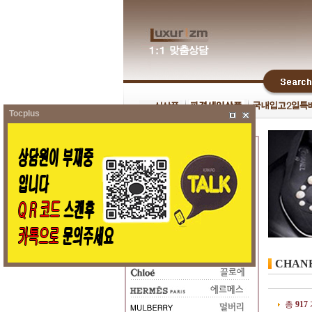
Tocplus
CHAN
총
917