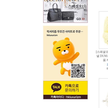
[스페셜오더
넬 DUM
움 
적