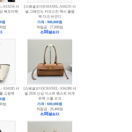
AS3234 샤
[스페셜오더]CHANEL-AS6233 샤
 신상 복조리백
넬 그레인드 카프스킨 맥시 플랩
백 다크 버건디
00원
가격 : 900,000원
00점
적립금 : 27,000점
 AS6285 샤
[스페셜오더]CHANEL- AS6288 샤
스몰 쇼핑백
넬 2026 신상 이스트 웨스트 바게
트백 스몰 오크
00원
00점
가격 : 680,000원
적립금 : 20,400점