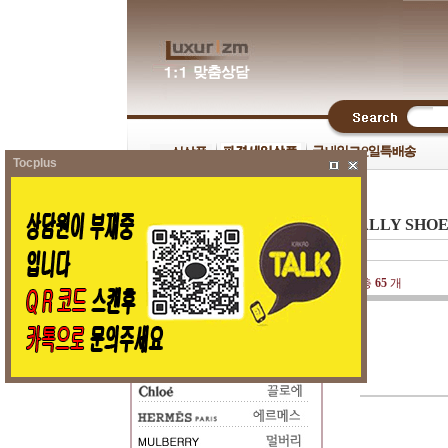
Tocplus
BALLY SHOE
총
65
개