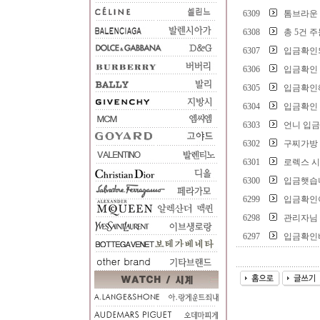
6309
톰브라운 
6308
총 5건 
6307
입금확인
6306
입금확인
6305
입금확인
6304
입금확인
6303
언니 입
6302
구찌가방
6301
로렉스 
6300
입금햇습
6299
입금확인
6298
관리자님
6297
입금확인