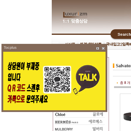
Tocplus
Salvat
총
8
개