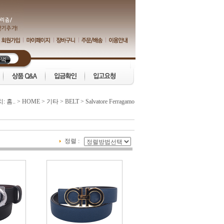
치:
홈..
>
HOME
>
기타
>
BELT
>
Salvatore Ferragamo
정렬 :