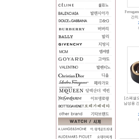
Ferrag
간치
[스페셜오더]
남성용 간