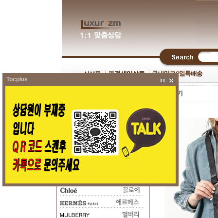
Tocplus