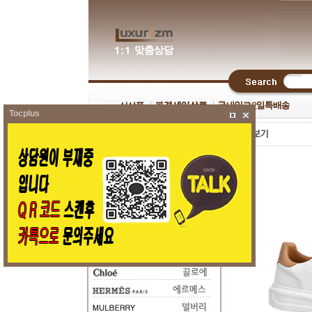
Tocplus