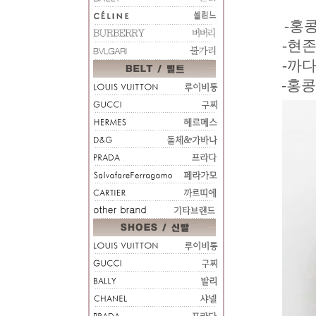
-홍
-현
-까
-홍