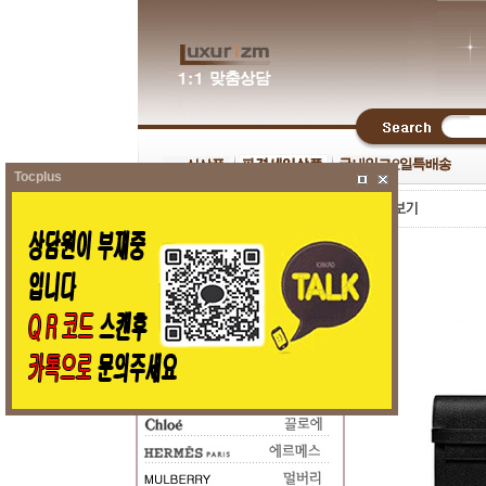
Tocplus