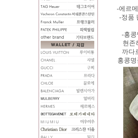
-에르메
-정품
-홍콩
현존
까다로
홍콩명