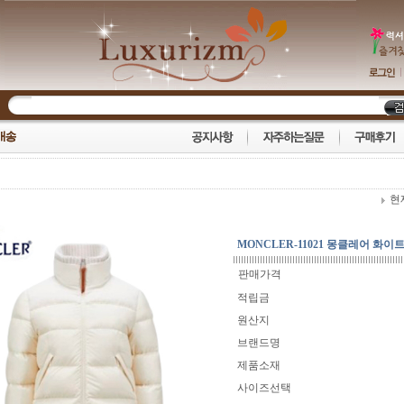
현
MONCLER-11021 몽클레어 화이트 
판매가격
적립금
원산지
브랜드명
제품소재
사이즈선택