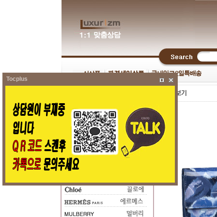
Tocplus