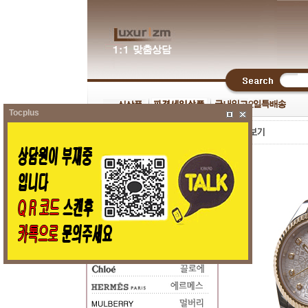
Tocplus