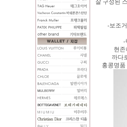
잘 구성된 
-보조거
현존
까다로
홍콩명품 