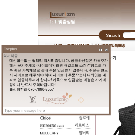
Tocplus