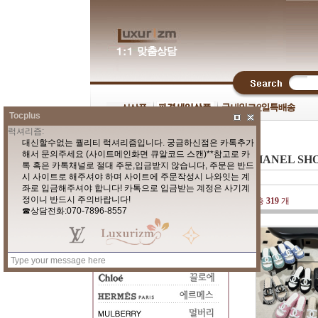
Tocplus
CHANEL SH
총
319
개