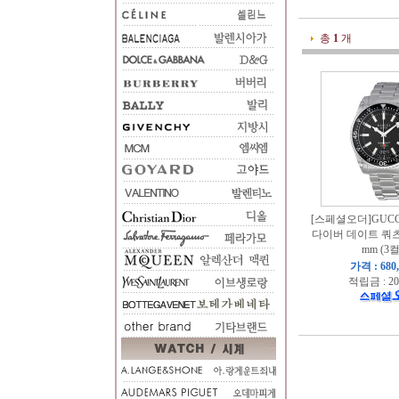
총
1
개
[스페셜오더]GUCCI
다이버 데이트 쿼츠
mm (3
가격 : 680
적립금 : 20