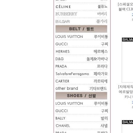
[스페셜오
블랙 CL
[자체제작]
에르발망
키니 