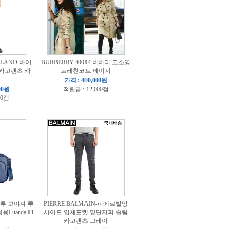
SLAND-바이
BURBERRY-40014 버버리 고소영
 카고팬츠 카
트레친코트 베이지
가격 : 400,000원
00원
적립금 : 12,000점
00점
 블루 보야져 루
PIERRE BALMAIN-피에르발망
Luanda Fl
사이드 입체포켓 밑단지퍼 슬림
카고팬츠 그레이