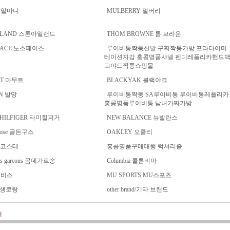
I 알마니
|
MULBERRY 멀버리
ISLAND 스톤아일랜드
|
THOM BROWNE 톰 브라운
FACE 노스페이스
|
루이비통짝퉁신발 구찌짝퉁가방 프라다이미
테이션지갑 홍콩명품샤넬 펜디레플리카핸드
고야드짝퉁쇼핑몰
T 마무트
|
BLACKYAK 블랙야크
N 발망
|
루이비통짝퉁 SA루이비통 루이비통레플리카
홍콩명품루이비통 남녀가짜가방
HILFIGER 타미힐피거
|
NEW BALANCE 뉴발란스
goose 골든구스
|
OAKLEY 오클리
 라코스테
|
홍콩명품구매대행 럭셔리즘
es garcons 꼼데가르송
|
Columbia 콜롬비아
노비스
|
MU SPORTS MU스포츠
브생로랑
|
other brand/기타 브랜드
개