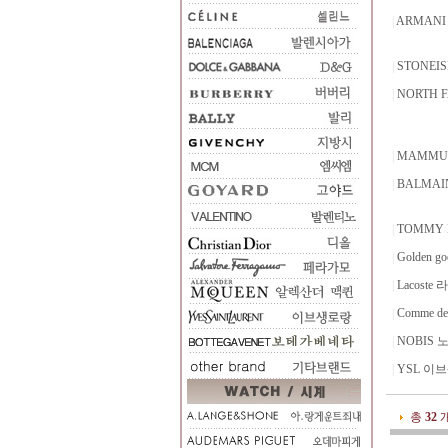
|
ARMAN
|
STONE
|
NORTH 
|
MAMMU
|
BALMAI
|
TOMMY 
|
Golden 
|
Lacoste
|
Comme d
|
NOBIS 
|
YSL 이
총
32