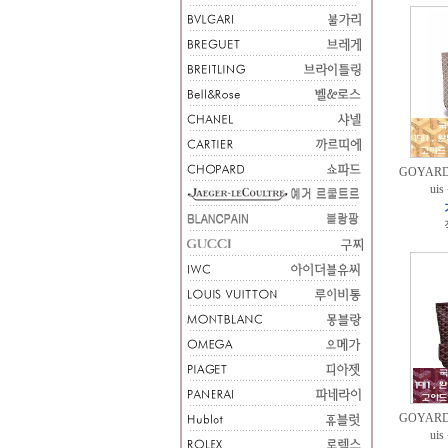
GOYARD
ui
GOYARD
ui