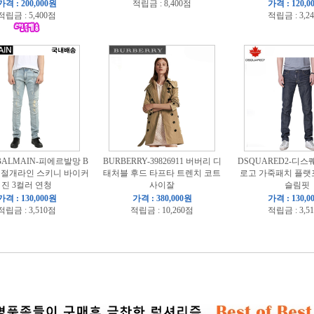
가격 : 200,000원
적립금 : 8,400점
가격 : 120,0
적립금 : 5,400점
적립금 : 3,2
 BALMAIN-피에르발망 B
BURBERRY-39826911 버버리 디
DSQUARED2-디스
 절개라인 스키니 바이커
태처블 후드 타프타 트렌치 코트
로고 가죽패치 플랫
진 3컬러 연청
사이잘
슬림핏
가격 : 130,000원
가격 : 380,000원
가격 : 130,0
적립금 : 3,510점
적립금 : 10,260점
적립금 : 3,5