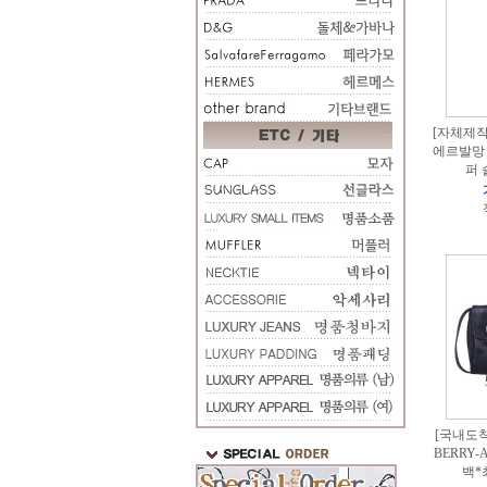
[자체제작]
에르발망
퍼 
[국내도착
BERRY-
백*