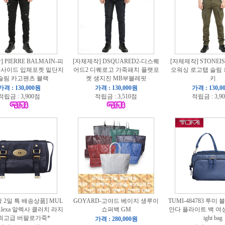
 PIERRE BALMAIN-피
[자체제작] DSQUARED2-디스퀘
[자체제작] STONEI
 사이드 입체포켓 밑단지
어드2 디퀘로고 가죽패치 플랫포
오워싱 로고탭 슬림
슬림 카고팬츠 블랙
켓 생지진 MB부블레핏
키
가격 : 130,000원
가격 : 130,000원
가격 : 130,0
적립금 : 3,900점
적립금 : 3,510점
적립금 : 3,9
 2일 특 배송상품] MUL
GOYARD-고야드 베이지 생루이
TUMI-484783 투미
Alexa 알렉사 클러치 라지
쇼퍼백 GM
안다 플라이트 백 여성용
최고급 버팔로가죽*
ight bag
가격 : 280,000원