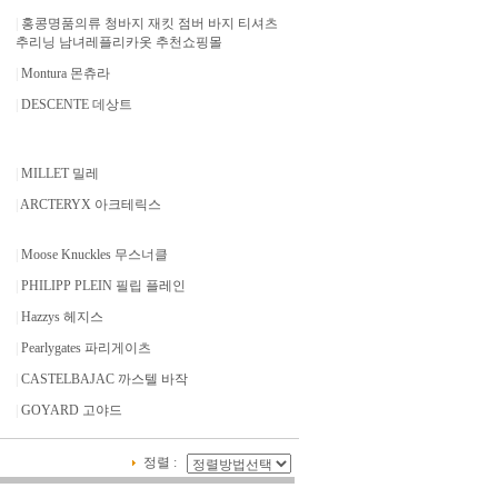
|
홍콩명품의류 청바지 재킷 점버 바지 티셔츠
추리닝 남녀레플리카옷 추천쇼핑몰
|
Montura 몬츄라
|
DESCENTE 데상트
백
|
MILLET 밀레
|
ARCTERYX 아크테릭스
|
Moose Knuckles 무스너클
|
PHILIPP PLEIN 필립 플레인
|
Hazzys 헤지스
|
Pearlygates 파리게이츠
|
CASTELBAJAC 까스텔 바작
|
GOYARD 고야드
정렬 :