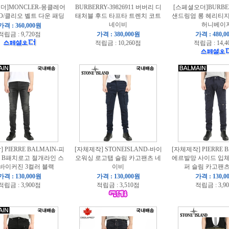
더]MONCLER-몽클레어
BURBERRY-39826911 버버리 디
[스페셜오더]BURBE
IO/클리오 벨트 다운 패딩
태처블 후드 타프타 트렌치 코트
샌드링엄 롱 헤리티
네이비
허니베이
가격 : 360,000원
적립금 : 9,720점
가격 : 380,000원
가격 : 480,0
적립금 : 10,260점
적립금 : 14,
 PIERRE BALMAIN-피
[자체제작] STONEISLAND-바이
[자체제작] PIERRE 
 B패치로고 절개라인 스
오워싱 로고탭 슬림 카고팬츠 네
에르발망 사이드 입
바이커진 3컬러 블랙
이비
퍼 슬림 카고팬
가격 : 130,000원
가격 : 130,000원
가격 : 130,0
적립금 : 3,900점
적립금 : 3,510점
적립금 : 3,9