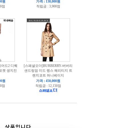
00원
가격 : 130,000원
40점
적립금 : 3,900점
퀘어드2 디퀘
[스페셜오더]BURBERRY-버버리
포켓 생지진
샌드링엄 미드 렝스 헤리티지 트
렌치코트 허니베이지
00원
가격 : 450,000원
10점
적립금 : 12,150점