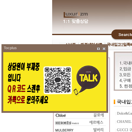
Tocplus
국내입
|
Dolce&
|
CHANEL
|
GUCCI 