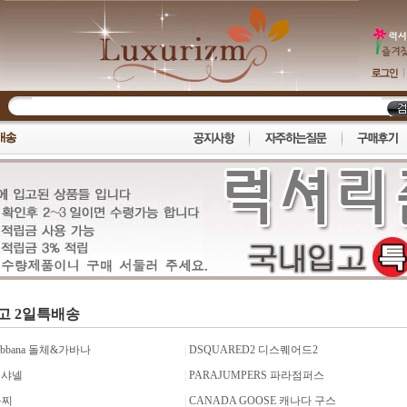
고 2일특배송
Gabbana 돌체&가바나
|
DSQUARED2 디스퀘어드2
 샤넬
|
PARAJUMPERS 파라점퍼스
구찌
|
CANADA GOOSE 캐나다 구스