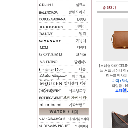
총
632
개
[스페셜오더]CELINE
느 서플 샤이니 램
리옹프 베사체
가격 : 540
적립금 : 16