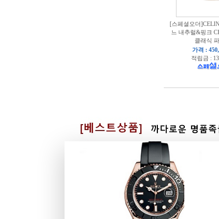
[스페셜오더]CELINE
느 내추럴&핑크 CE
클래식 
가격 : 450
적립금 : 13