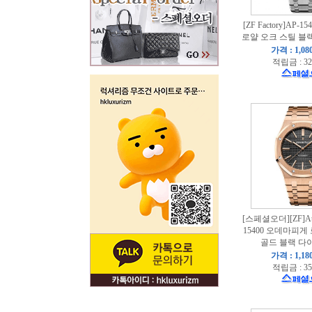
[ZF Factory]AP
로얄 오크 스틸 블랙
가격 : 1,08
적립금 : 32
[스페셜오더][ZF]Aude
15400 오데마피게
골드 블랙 다이
가격 : 1,18
적립금 : 35