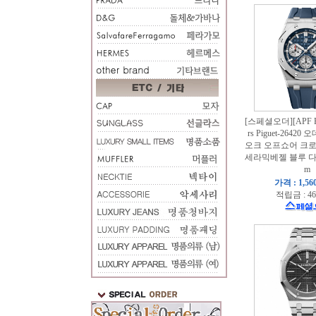
[스페셜오더][APF Fa
rs Piguet-2642
오크 오프쇼어 크
세라믹베젤 블루 다
m
가격 : 1,56
적립금 : 46