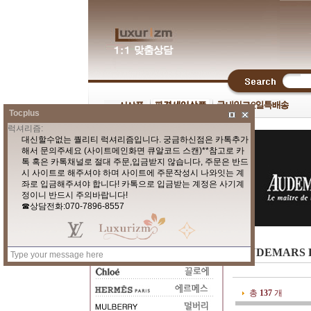
Tocplus
AUDEMARS
총
137
개