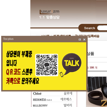
Tocplus
신상품
총
100
개