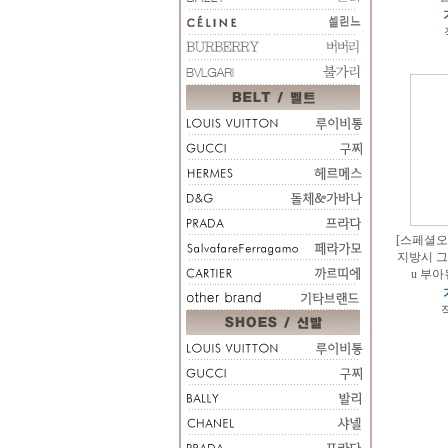
[스페셜오더
지방시 그
u 부아
적