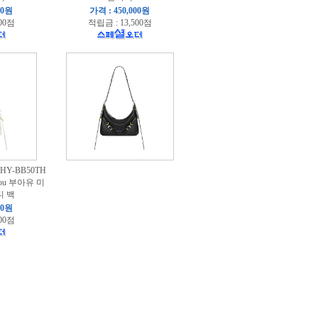
00원
가격 : 450,000원
00점
적립금 : 13,500점
Y-BB50TH
ou 부아유 미
디 백
00원
00점