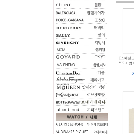
[스페셜오
YK 지방