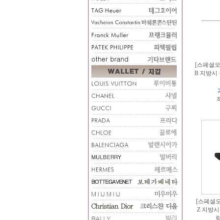
[스페셜오더
B 지방시
적
[스페셜오
Z 지방시