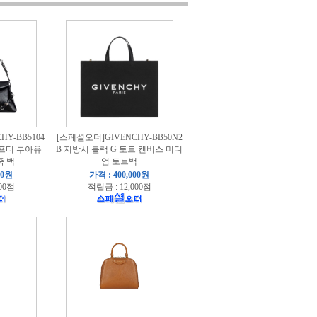
Y-BB5104
[스페셜오더]GIVENCHY-BB50N2
 프티 부아유
B 지방시 블랙 G 토트 캔버스 미디
죽 백
엄 토트백
00원
가격 : 400,000원
00점
적립금 : 12,000점