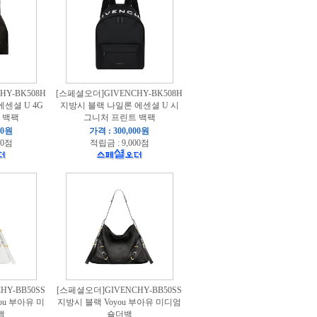
Y-BK508H
[스페셜오더]GIVENCHY-BK508H
센셜 U 4G
지방시 블랙 나일론 에센셜 U 시
 백팩
그니처 프린트 백팩
00원
가격 : 300,000원
00점
적립금 : 9,000점
Y-BB50SS
[스페셜오더]GIVENCHY-BB50SS
ou 부아유 미
지방시 블랙 Voyou 부아유 미디엄
백
숄더백