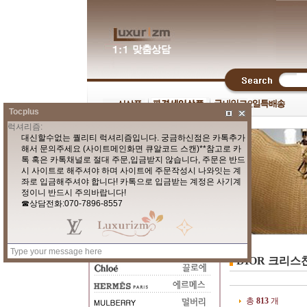
Tocplus
DIOR 크리스
총
813
개