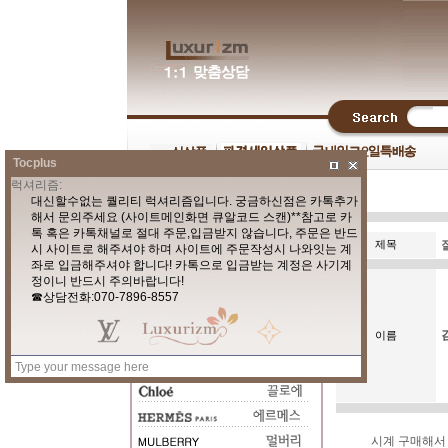
Tocplus
제목
이름
시계 구매해서 