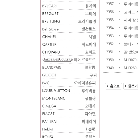
2357
루이비통
2356
고야드 
2355
시계 잘
2354
루이비통
2353
루이비통
2352
보떼가 
2351
잘 받았
2350
M1307
2349
M1326