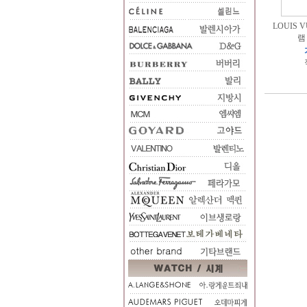
LOUIS 
램