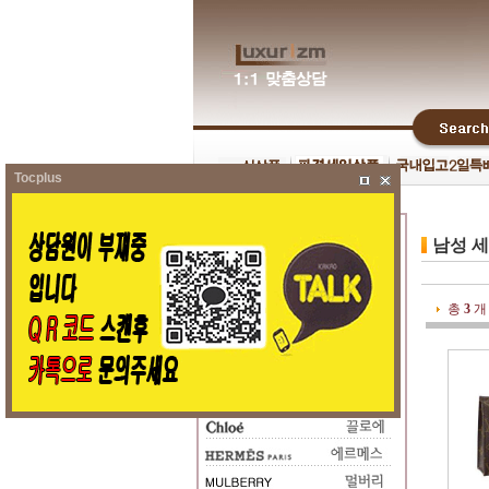
Tocplus
남성 
총
3
개