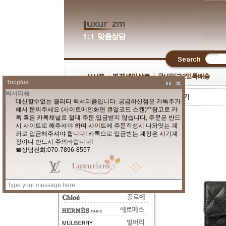
Tocplus