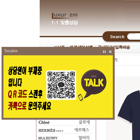
Tocplus