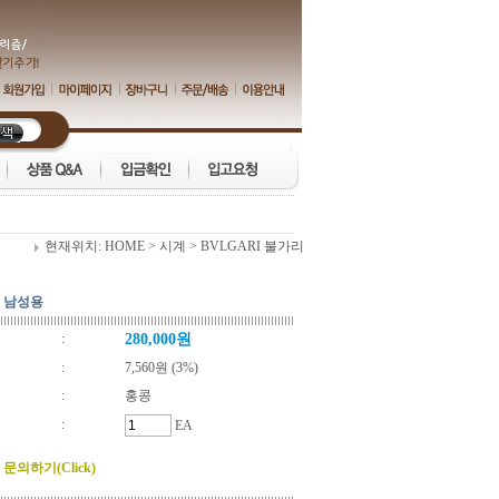
현재위치:
HOME
>
시계
>
BVLGARI 불가리
트 남성용
:
280,000원
:
7,560원 (3%)
:
홍콩
:
EA
문의하기(Click)