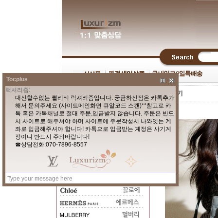
Tocplus