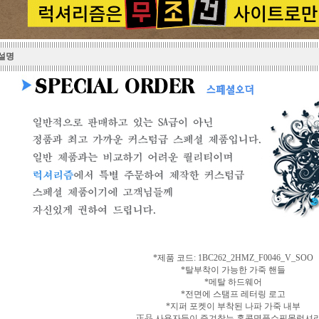
 설명
*제품 코드: 1BC262_2HMZ_F0046_V_SOO
*탈부착이 가능한 가죽 핸들
*메탈 하드웨어
*전면에 스탬프 레터링 로고
*지퍼 포켓이 부착된 나파 가죽 내부
正品 사용자들이 즐겨찾는 홍콩명품쇼핑몰럭셔