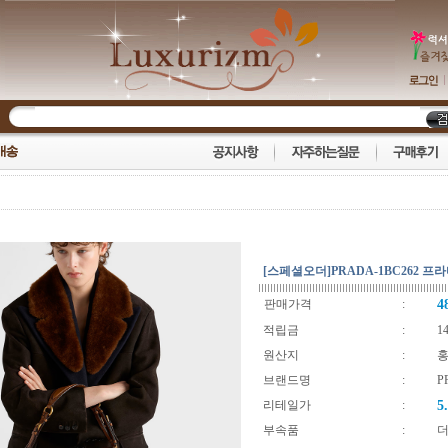
[스페셜오더]PRADA-1BC262 
판매가격
:
4
적립금
:
1
원산지
:
브랜드명
:
P
리테일가
:
5
부속품
:
더