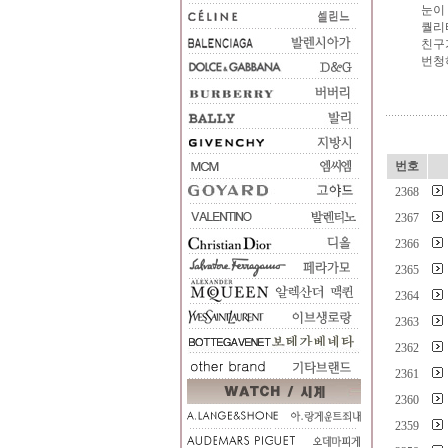
눈이 
퀄리
친구
번청
번호
2368
2367
2366
2365
2364
2363
2362
2361
2360
2359