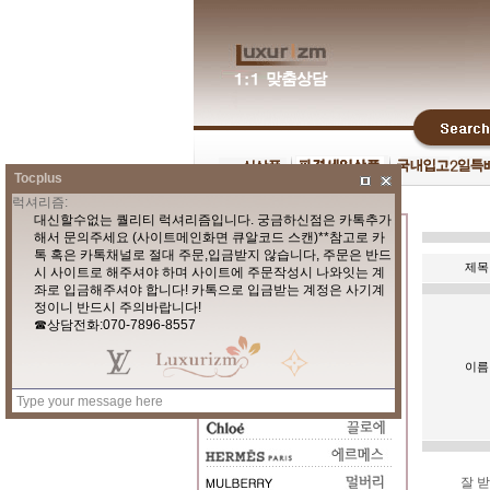
Tocplus
제목
이름
잘 