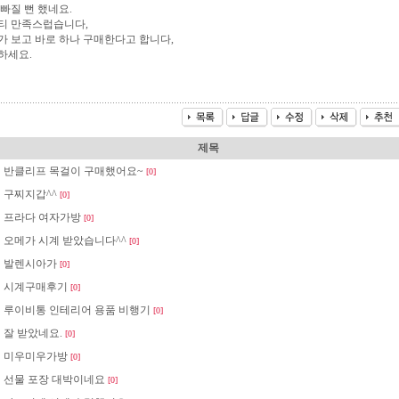
빠질 뻔 했네요.
티 만족스럽습니다,
가 보고 바로 하나 구매한다고 합니다,
하세요.
제목
반클리프 목걸이 구매했어요~
[0]
구찌지갑^^
[0]
프라다 여자가방
[0]
오메가 시계 받았습니다^^
[0]
발렌시아가
[0]
시계구매후기
[0]
루이비통 인테리어 용품 비행기
[0]
잘 받았네요.
[0]
미우미우가방
[0]
선물 포장 대박이네요
[0]