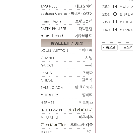
2352
보떼가 
2351
잘 받았
2350
M1307
2349
M1326