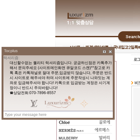
Tocplus
비