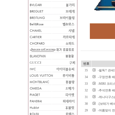
번호
35
-필독!! 관
34
-구정연휴 
33
-MIRI 크
32
-추석연휴 
31
-캐나다구스(Ca
30
-[보테가 베
29
-여름맞이 