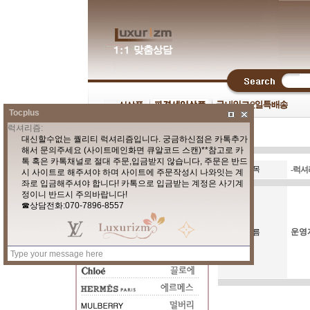
Tocplus
제목
-럭셔리
운영
이름