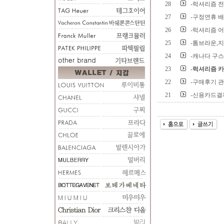
28
-럭셔리즘 
27
-구정연휴 
26
-럭셔리즘 
25
-톰브라운,
24
-캐나다 구스(C
23
-럭셔리즘 카카
22
-구매후기 
21
-신용카드결