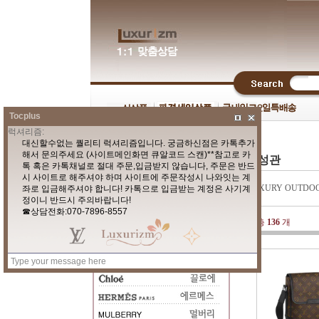
Tocplus
남성관
|
LUXURY OUTD
총
136
개