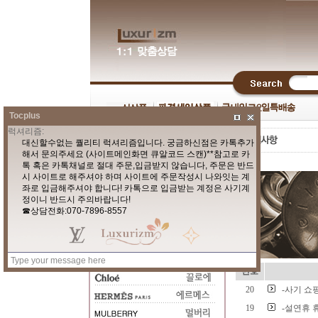
Tocplus
번호
20
-사기 쇼
19
-설연휴 