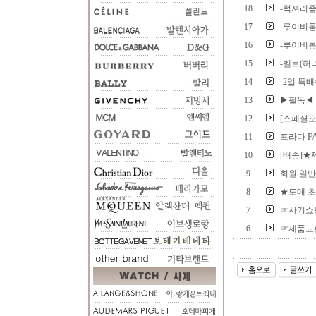
18
-럭셔리즘
17
-루이비통
16
-루이비통
15
-벨트(허
14
-2일 특
13
▶필독◀ 
12
[스페셜오
11
프라다 F/
10
[배송]★
9
회원 일만
8
★도매 
7
☞사기쇼
6
☞제품교