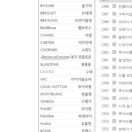
2368
반클리프
2367
구찌지갑
2366
프라다 
2365
오메가 
2364
발렌시
2363
시계구
2362
루이비통
2361
잘 받았
2360
미우미
2359
선물 포
2358
까르띠에
2357
루이비통
2356
고야드 
2355
시계 잘
2354
루이비통
2353
루이비통
2352
보떼가 