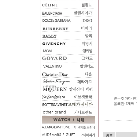
받는것마다 진
올해만 4개째 
번호