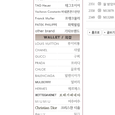
2351
잘 받았
2350
M1307
2349
M1326