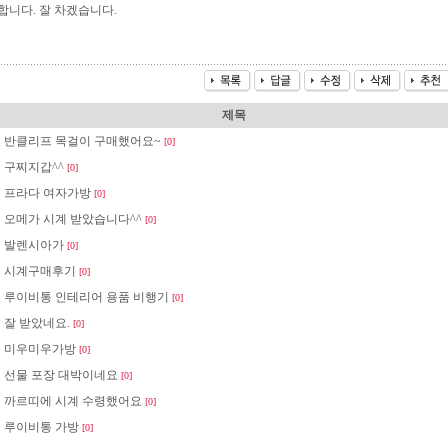
합니다. 잘 차겠습니다.
제목
반클리프 목걸이 구매했어요~
[0]
구찌지갑^^
[0]
프라다 여자가방
[0]
오메가 시계 받았습니다^^
[0]
발렌시아가
[0]
시계구매후기
[0]
루이비통 인테리어 용품 비행기
[0]
잘 받았네요.
[0]
미우미우가방
[0]
선물 포장 대박이네요
[0]
까르띠에 시계 수령했어요
[0]
루이비통 가방
[0]