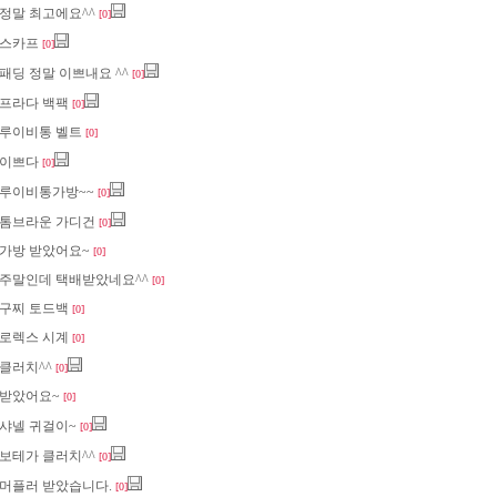
정말 최고에요^^
[0]
스카프
[0]
패딩 정말 이쁘내요 ^^
[0]
프라다 백팩
[0]
루이비통 벨트
[0]
이쁘다
[0]
루이비통가방~~
[0]
톰브라운 가디건
[0]
가방 받았어요~
[0]
주말인데 택배받았네요^^
[0]
구찌 토드백
[0]
로렉스 시계
[0]
클러치^^
[0]
받았어요~
[0]
샤넬 귀걸이~
[0]
보테가 클러치^^
[0]
머플러 받았습니다.
[0]