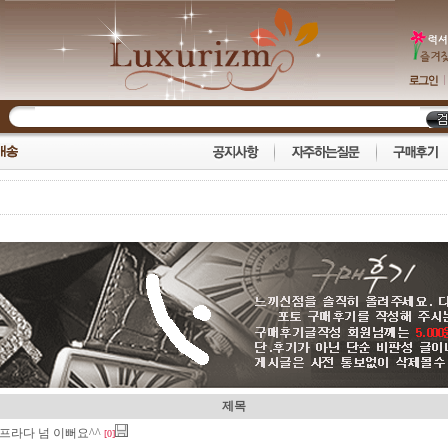
제목
프라다 넘 이뻐요^^
[0]