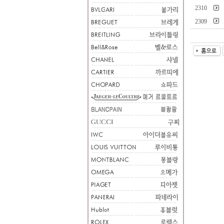
2310
2309