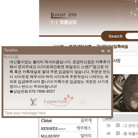
Tocplus
번호
50
-그 것이
49
-뭔 제품