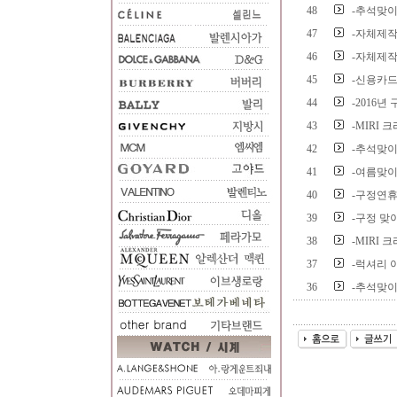
48
-추석맞이
47
-자체제작
46
-자체제작
45
-신용카드
44
-2016년
43
-MIRI
42
-추석맞이
41
-여름맞이
40
-구정연휴
39
-구정 맞
38
-MIRI
37
-럭셔리 
36
-추석맞이